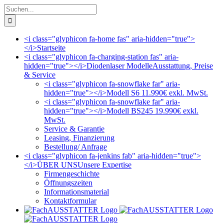
Zum
Suche
Inhalt
nach:
springen
<i class="glyphicon fa-home fas" aria-hidden="true">
</i>
Startseite
<i class="glyphicon fa-charging-station fas" aria-
hidden="true"></i>
Diodenlaser Modelle
Ausstattung, Preise
& Service
<i class="glyphicon fa-snowflake far" aria-
hidden="true"></i>
Modell S6 11.990€ exkl. MwSt.
<i class="glyphicon fa-snowflake far" aria-
hidden="true"></i>
Modell BS245 19.990€ exkl.
MwSt.
Service & Garantie
Leasing, Finanzierung
Bestellung/ Anfrage
<i class="glyphicon fa-jenkins fab" aria-hidden="true">
</i>
ÜBER UNS
Unsere Expertise
Firmengeschichte
Öffnungszeiten
Informationsmaterial
Kontaktformular