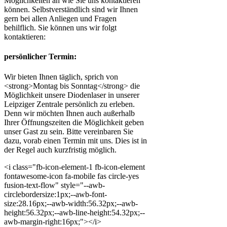
Möglichkeiten an wie Sie uns kontaktieren
können. Selbstverständlich sind wir Ihnen
gern bei allen Anliegen und Fragen
behilflich. Sie können uns wir folgt
kontaktieren:
persönlicher Termin:
Wir bieten Ihnen täglich, sprich von
<strong>Montag bis Sonntag</strong> die
Möglichkeit unsere Diodenlaser in unserer
Leipziger Zentrale persönlich zu erleben.
Denn wir möchten Ihnen auch außerhalb
Ihrer Öffnungszeiten die Möglichkeit geben
unser Gast zu sein. Bitte vereinbaren Sie
dazu, vorab einen Termin mit uns. Dies ist in
der Regel auch kurzfristig möglich.
<i class="fb-icon-element-1 fb-icon-element
fontawesome-icon fa-mobile fas circle-yes
fusion-text-flow" style="--awb-
circlebordersize:1px;--awb-font-
size:28.16px;--awb-width:56.32px;--awb-
height:56.32px;--awb-line-height:54.32px;--
awb-margin-right:16px;"></i>