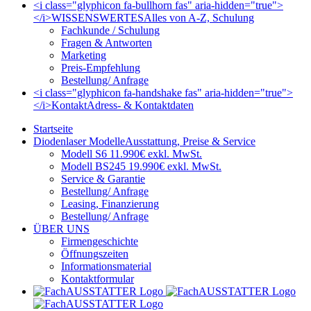
<i class="glyphicon fa-bullhorn fas" aria-hidden="true">
</i>
WISSENSWERTES
Alles von A-Z, Schulung
Fachkunde / Schulung
Fragen & Antworten
Marketing
Preis-Empfehlung
Bestellung/ Anfrage
<i class="glyphicon fa-handshake fas" aria-hidden="true">
</i>
Kontakt
Adress- & Kontaktdaten
Startseite
Diodenlaser Modelle
Ausstattung, Preise & Service
Modell S6 11.990€ exkl. MwSt.
Modell BS245 19.990€ exkl. MwSt.
Service & Garantie
Bestellung/ Anfrage
Leasing, Finanzierung
Bestellung/ Anfrage
ÜBER UNS
Firmengeschichte
Öffnungszeiten
Informationsmaterial
Kontaktformular