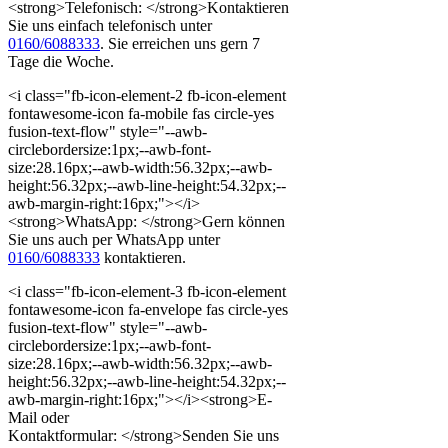
<strong>Telefonisch: </strong>Kontaktieren
Sie uns einfach telefonisch unter
0160/6088333
. Sie erreichen uns gern 7
Tage die Woche.
<i class="fb-icon-element-2 fb-icon-element
fontawesome-icon fa-mobile fas circle-yes
fusion-text-flow" style="--awb-
circlebordersize:1px;--awb-font-
size:28.16px;--awb-width:56.32px;--awb-
height:56.32px;--awb-line-height:54.32px;--
awb-margin-right:16px;"></i>
<strong>WhatsApp: </strong>Gern können
Sie uns auch per WhatsApp unter
0160/6088333
kontaktieren.
<i class="fb-icon-element-3 fb-icon-element
fontawesome-icon fa-envelope fas circle-yes
fusion-text-flow" style="--awb-
circlebordersize:1px;--awb-font-
size:28.16px;--awb-width:56.32px;--awb-
height:56.32px;--awb-line-height:54.32px;--
awb-margin-right:16px;"></i><strong>E-
Mail oder
Kontaktformular: </strong>Senden Sie uns