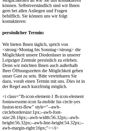
Möglichkeiten an wie Sie uns kontaktieren
können. Selbstverständlich sind wir Ihnen
gern bei allen Anliegen und Fragen
behilflich. Sie können uns wir folgt
kontaktieren:
persönlicher Termin:
Wir bieten Ihnen täglich, sprich von
<strong>Montag bis Sonntag</strong> die
Möglichkeit unsere Diodenlaser in unserer
Leipziger Zentrale persönlich zu erleben.
Denn wir möchten Ihnen auch außerhalb
Ihrer Öffnungszeiten die Möglichkeit geben
unser Gast zu sein. Bitte vereinbaren Sie
dazu, vorab einen Termin mit uns. Dies ist in
der Regel auch kurzfristig möglich.
<i class="fb-icon-element-1 fb-icon-element
fontawesome-icon fa-mobile fas circle-yes
fusion-text-flow" style="--awb-
circlebordersize:1px;--awb-font-
size:28.16px;--awb-width:56.32px;--awb-
height:56.32px;--awb-line-height:54.32px;--
awb-margin-right:16px;"></i>