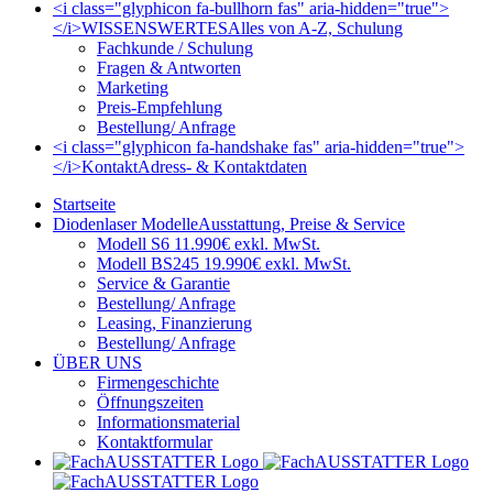
<i class="glyphicon fa-bullhorn fas" aria-hidden="true">
</i>
WISSENSWERTES
Alles von A-Z, Schulung
Fachkunde / Schulung
Fragen & Antworten
Marketing
Preis-Empfehlung
Bestellung/ Anfrage
<i class="glyphicon fa-handshake fas" aria-hidden="true">
</i>
Kontakt
Adress- & Kontaktdaten
Startseite
Diodenlaser Modelle
Ausstattung, Preise & Service
Modell S6 11.990€ exkl. MwSt.
Modell BS245 19.990€ exkl. MwSt.
Service & Garantie
Bestellung/ Anfrage
Leasing, Finanzierung
Bestellung/ Anfrage
ÜBER UNS
Firmengeschichte
Öffnungszeiten
Informationsmaterial
Kontaktformular