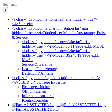
Zum
Suche
Inhalt
nach:
springen
<i class="glyphicon fa-home fas" aria-hidden="true">
</i>
Startseite
<i class="glyphicon fa-charging-station fas" aria-
hidden="true"></i>
Diodenlaser Modelle
Ausstattung, Preise
& Service
<i class="glyphicon fa-snowflake far" aria-
hidden="true"></i>
Modell S6 11.990€ exkl. MwSt.
<i class="glyphicon fa-snowflake far" aria-
hidden="true"></i>
Modell BS245 19.990€ exkl.
MwSt.
Service & Garantie
Leasing, Finanzierung
Bestellung/ Anfrage
<i class="glyphicon fa-jenkins fab" aria-hidden="true">
</i>
ÜBER UNS
Unsere Expertise
Firmengeschichte
Öffnungszeiten
Informationsmaterial
Kontaktformular