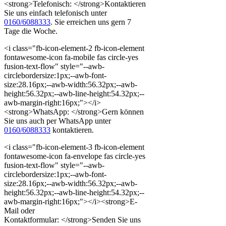
<strong>Telefonisch: </strong>Kontaktieren
Sie uns einfach telefonisch unter
0160/6088333
. Sie erreichen uns gern 7
Tage die Woche.
<i class="fb-icon-element-2 fb-icon-element
fontawesome-icon fa-mobile fas circle-yes
fusion-text-flow" style="--awb-
circlebordersize:1px;--awb-font-
size:28.16px;--awb-width:56.32px;--awb-
height:56.32px;--awb-line-height:54.32px;--
awb-margin-right:16px;"></i>
<strong>WhatsApp: </strong>Gern können
Sie uns auch per WhatsApp unter
0160/6088333
kontaktieren.
<i class="fb-icon-element-3 fb-icon-element
fontawesome-icon fa-envelope fas circle-yes
fusion-text-flow" style="--awb-
circlebordersize:1px;--awb-font-
size:28.16px;--awb-width:56.32px;--awb-
height:56.32px;--awb-line-height:54.32px;--
awb-margin-right:16px;"></i><strong>E-
Mail oder
Kontaktformular: </strong>Senden Sie uns