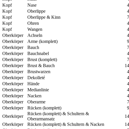
Kopf
Nase
4
Kopf
Oberlippe
4
Kopf
Oberlippe & Kinn
7
Kopf
Ohren
4
Kopf
Wangen
4
Oberkörper
Achseln
4
Oberkörper
Arme (komplett)
9
Oberkörper
Bauch
7
Oberkörper
Bauchnabel
4
Oberkörper
Brust (komplett)
7
Oberkörper
Brust & Bauch
14
Oberkörper
Brustwarzen
4
Oberkörper
Dekolleté
4
Oberkörper
Hände
4
Oberkörper
Medianlinie
4
Oberkörper
Nacken
4
Oberkörper
Oberarme
7
Oberkörper
Rücken (komplett)
9
Rücken (komplett) & Schultern &
Oberkörper
14
Oberarmansatz
Oberkörper
Rücken (komplett) & Schultern & Nacken
14