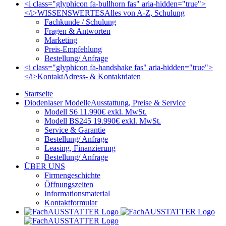
<i class="glyphicon fa-bullhorn fas" aria-hidden="true">
</i>
WISSENSWERTES
Alles von A-Z, Schulung
Fachkunde / Schulung
Fragen & Antworten
Marketing
Preis-Empfehlung
Bestellung/ Anfrage
<i class="glyphicon fa-handshake fas" aria-hidden="true">
</i>
Kontakt
Adress- & Kontaktdaten
Startseite
Diodenlaser Modelle
Ausstattung, Preise & Service
Modell S6 11.990€ exkl. MwSt.
Modell BS245 19.990€ exkl. MwSt.
Service & Garantie
Bestellung/ Anfrage
Leasing, Finanzierung
Bestellung/ Anfrage
ÜBER UNS
Firmengeschichte
Öffnungszeiten
Informationsmaterial
Kontaktformular