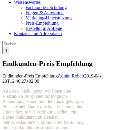
Wissenswertes
Fachkunde / Schulung
Fragen & Antworten
Marketing-Unterstützung
Preis-Empfehlung
Bestellung/ Anfrage
Kontakt- und Adressdaten
Suche
nach:
Endkunden-Preis Empfehlung
Endkunden-Preis Empfehlung
Admin Robert
2019-04-
23T12:46:27+02:00
An dieser Stelle geben wir Ihnen eine
Vielzahl an Beispielen für mögliche
Behandlungszonen und dem dazu gehörigen
Preisbeispiel. Damit möchten wir Ihnen eine
Unterstützung zur Verfügung stellen, eine
eigene Kalkulation zu erstellen.
Selbstverständlich sind Sie in der Gestaltung
Ihrer Endkundenpreise stets frei und