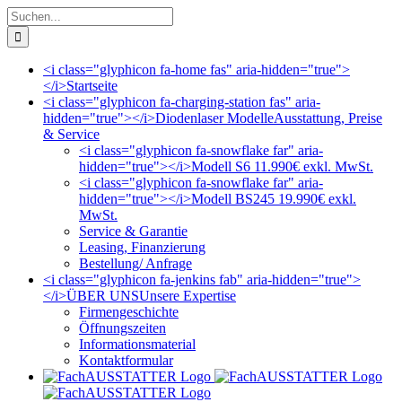
Zum
Suche
Inhalt
nach:
springen
<i class="glyphicon fa-home fas" aria-hidden="true">
</i>
Startseite
<i class="glyphicon fa-charging-station fas" aria-
hidden="true"></i>
Diodenlaser Modelle
Ausstattung, Preise
& Service
<i class="glyphicon fa-snowflake far" aria-
hidden="true"></i>
Modell S6 11.990€ exkl. MwSt.
<i class="glyphicon fa-snowflake far" aria-
hidden="true"></i>
Modell BS245 19.990€ exkl.
MwSt.
Service & Garantie
Leasing, Finanzierung
Bestellung/ Anfrage
<i class="glyphicon fa-jenkins fab" aria-hidden="true">
</i>
ÜBER UNS
Unsere Expertise
Firmengeschichte
Öffnungszeiten
Informationsmaterial
Kontaktformular