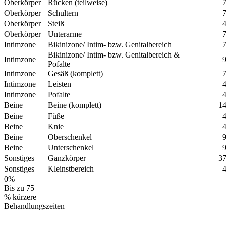
Oberkörper
Rücken (teilweise)
7
Oberkörper
Schultern
7
Oberkörper
Steiß
4
Oberkörper
Unterarme
7
Intimzone
Bikinizone/ Intim- bzw. Genitalbereich
7
Bikinizone/ Intim- bzw. Genitalbereich &
Intimzone
9
Pofalte
Intimzone
Gesäß (komplett)
7
Intimzone
Leisten
4
Intimzone
Pofalte
4
Beine
Beine (komplett)
14
Beine
Füße
4
Beine
Knie
4
Beine
Oberschenkel
9
Beine
Unterschenkel
9
Sonstiges
Ganzkörper
37
Sonstiges
Kleinstbereich
4
0
%
Bis zu 75
% kürzere
Behandlungszeiten