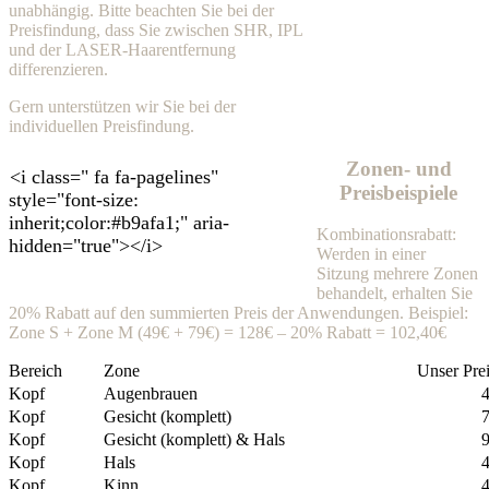
unabhängig. Bitte beachten Sie bei der
Preisfindung, dass Sie zwischen SHR, IPL
und der LASER-Haarentfernung
differenzieren.
Gern unterstützen wir Sie bei der
individuellen Preisfindung.
Zonen- und
<i class=" fa fa-pagelines"
Preisbeispiele
style="font-size:
inherit;color:#b9afa1;" aria-
Kombinationsrabatt:
hidden="true"></i>
Werden in einer
Sitzung mehrere Zonen
behandelt, erhalten Sie
20% Rabatt auf den summierten Preis der Anwendungen. Beispiel:
Zone S + Zone M (49€ + 79€) = 128€ – 20% Rabatt = 102,40€
Bereich
Zone
Unser Pre
Kopf
Augenbrauen
4
Kopf
Gesicht (komplett)
7
Kopf
Gesicht (komplett) & Hals
9
Kopf
Hals
4
Kopf
Kinn
4