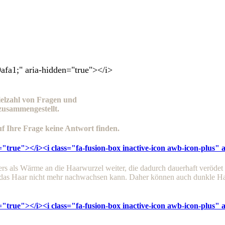
b9afa1;" aria-hidden="true"></i>
ielzahl von Fragen und
zusammengestellt.
 auf Ihre Frage keine Antwort finden.
="true"></i><i class="fa-fusion-box inactive-icon awb-icon-plus"
sers als Wärme an die Haarwurzel weiter, die dadurch dauerhaft verödet
ss das Haar nicht mehr nachwachsen kann. Daher können auch dunkle Ha
="true"></i><i class="fa-fusion-box inactive-icon awb-icon-plus"