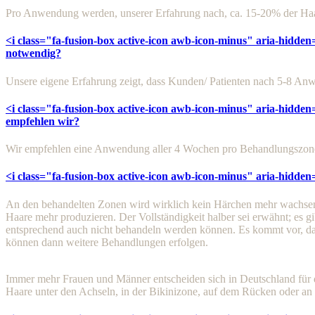
Pro Anwendung werden, unserer Erfahrung nach, ca. 15-20% der Haar
<i class="fa-fusion-box active-icon awb-icon-minus" aria-hidden
notwendig?
Unsere eigene Erfahrung zeigt, dass Kunden/ Patienten nach 5-8 Anwe
<i class="fa-fusion-box active-icon awb-icon-minus" aria-hidden
empfehlen wir?
Wir empfehlen eine Anwendung aller 4 Wochen pro Behandlungszone, 
<i class="fa-fusion-box active-icon awb-icon-minus" aria-hidden
An den behandelten Zonen wird wirklich kein Härchen mehr wachsen, 
Haare mehr produzieren. Der Vollständigkeit halber sei erwähnt; es 
entsprechend auch nicht behandeln werden können. Es kommt vor, da
können dann weitere Behandlungen erfolgen.
Immer mehr Frauen und Männer entscheiden sich in Deutschland für d
Haare unter den Achseln, in der Bikinizone, auf dem Rücken oder an d