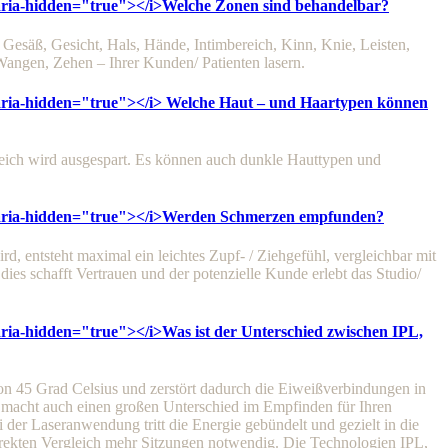
 aria-hidden="true"></i>
Welche Zonen sind behandelbar?
Gesäß, Gesicht, Hals, Hände, Intimbereich, Kinn, Knie, Leisten,
Wangen, Zehen – Ihrer Kunden/ Patienten lasern.
 aria-hidden="true"></i>
Welche Haut – und Haartypen können
reich wird ausgespart. Es können auch dunkle Hauttypen und
 aria-hidden="true"></i>
Werden Schmerzen empfunden?
d, entsteht maximal ein leichtes Zupf- / Ziehgefühl, vergleichbar mit
es schafft Vertrauen und der potenzielle Kunde erlebt das Studio/
 aria-hidden="true"></i>
Was ist der Unterschied zwischen IPL,
von 45 Grad Celsius und zerstört dadurch die Eiweißverbindungen in
s macht auch einen großen Unterschied im Empfinden für Ihren
 der Laseranwendung tritt die Energie gebündelt und gezielt in die
irekten Vergleich mehr Sitzungen notwendig. Die Technologien IPL,