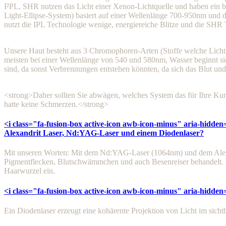
I²PL, SHR nutzen das Licht einer Xenon-Lichtquelle und haben ein b
Light-Ellipse-System) basiert auf einer Wellenlänge 700-950nm und
nutzt die IPL Technologie wenige, energiereiche Blitze und die SHR T
Unsere Haut besteht aus 3 Chromophoren-Arten (Stoffe welche Licht
meisten bei einer Wellenlänge von 540 und 580nm, Wasser beginnt sic
sind, da sonst Verbrennungen entstehen könnten, da sich das Blut und
<strong>Daher sollten Sie abwägen, welches System das für Ihre Kun
hatte keine Schmerzen.</strong>
<i class="fa-fusion-box active-icon awb-icon-minus" aria-hidden
Alexandrit Laser, Nd:YAG-Laser und einem Diodenlaser?
Mit unseren Worten: Mit dem Nd:YAG-Laser (1064nm) und dem Alexa
Pigmentflecken, Blutschwämmchen und auch Besenreiser behandelt. D
Haarwurzel ein.
<i class="fa-fusion-box active-icon awb-icon-minus" aria-hidden
Ein Diodenlaser erzeugt eine kohärente Projektion von Licht im sicht