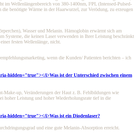
icht im Wellenlängenbereich von 380-1400nm, I²PL (Intensed-Pulsed-
 die benötigte Wärme in der Haarwurzel, zur Verödung, zu erzeugen
tkörperchen), Wasser und Melanin. Hämoglobin erwärmt sich am
rum Systeme, die keinen Laser verwenden in Ihrer Leistung beschränkt
einer festen Wellenlänge, nicht.
rempfehlungsmarketing, wenn die Kunden/ Patienten berichten – ich
 aria-hidden="true"></i>
Was ist der Unterschied zwischen einem
t-Make-up, Veränderungen der Haut z. B. Fehlbildungen wie
 hoher Leistung und hoher Wiederholungsrate tief in die
 aria-hidden="true"></i>
Was ist ein Diodenlaser?
Durchdringungsgrad und eine gute Melanin-Absorption erreicht.