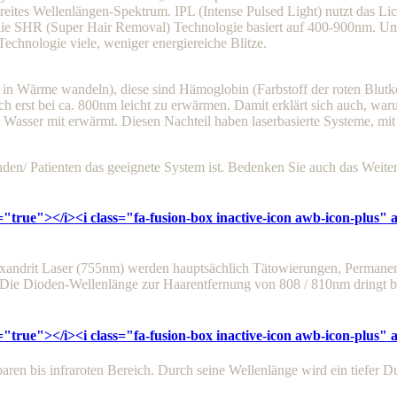
reites Wellenlängen-Spektrum. IPL (Intense Pulsed Light) nutzt das L
 die SHR (Super Hair Removal) Technologie basiert auf 400-900nm. Um
echnologie viele, weniger energiereiche Blitze.
 in Wärme wandeln), diese sind Hämoglobin (Farbstoff der roten Blu
h erst bei ca. 800nm leicht zu erwärmen. Damit erklärt sich auch, wa
 Wasser mit erwärmt. Diesen Nachteil haben laserbasierte Systeme, mit 
den/ Patienten das geeignete System ist. Bedenken Sie auch das Weite
="true"></i><i class="fa-fusion-box inactive-icon awb-icon-plus"
ndrit Laser (755nm) werden hauptsächlich Tätowierungen, Permanen
ie Dioden-Wellenlänge zur Haarentfernung von 808 / 810nm dringt bei
="true"></i><i class="fa-fusion-box inactive-icon awb-icon-plus"
baren bis infraroten Bereich. Durch seine Wellenlänge wird ein tiefer 