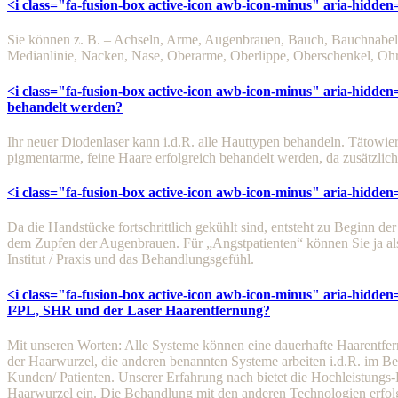
<i class="fa-fusion-box active-icon awb-icon-minus" aria-hidden
Sie können z. B. – Achseln, Arme, Augenbrauen, Bauch, Bauchnabel, 
Medianlinie, Nacken, Nase, Oberarme, Oberlippe, Oberschenkel, Ohre
<i class="fa-fusion-box active-icon awb-icon-minus" aria-hidden
behandelt werden?
Ihr neuer Diodenlaser kann i.d.R. alle Hauttypen behandeln. Tätowi
pigmentarme, feine Haare erfolgreich behandelt werden, da zusätzlich
<i class="fa-fusion-box active-icon awb-icon-minus" aria-hidden
Da die Handstücke fortschrittlich gekühlt sind, entsteht zu Beginn de
dem Zupfen der Augenbrauen. Für „Angstpatienten“ können Sie ja als
Institut / Praxis und das Behandlungsgefühl.
<i class="fa-fusion-box active-icon awb-icon-minus" aria-hidden
I²PL, SHR und der Laser Haarentfernung?
Mit unseren Worten: Alle Systeme können eine dauerhafte Haarentfern
der Haarwurzel, die anderen benannten Systeme arbeiten i.d.R. im B
Kunden/ Patienten. Unserer Erfahrung nach bietet die Hochleistungs-Di
Haarwurzel ein. Die Behandlung mit den anderen Technologien erfolg