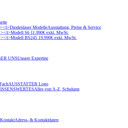
seite
"></i>
Diodenlaser Modelle
Ausstattung, Preise & Service
"></i>
Modell S6 11.990€ exkl. MwSt.
"></i>
Modell BS245 19.990€ exkl. MwSt.
BER UNS
Unsere Expertise
ISSENSWERTES
Alles von A-Z, Schulung
Kontakt
Adress- & Kontaktdaten