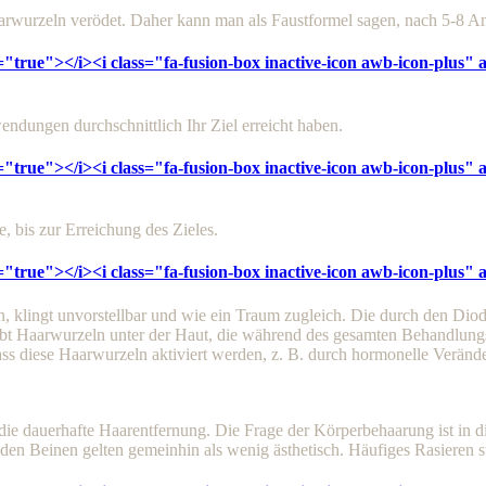
wurzeln verödet. Daher kann man als Faustformel sagen, nach 5-8 An
="true"></i><i class="fa-fusion-box inactive-icon awb-icon-plus"
ndungen durchschnittlich Ihr Ziel erreicht haben.
="true"></i><i class="fa-fusion-box inactive-icon awb-icon-plus"
bis zur Erreichung des Zieles.
="true"></i><i class="fa-fusion-box inactive-icon awb-icon-plus"
klingt unvorstellbar und wie ein Traum zugleich. Die durch den Diode
gibt Haarwurzeln unter der Haut, die während des gesamten Behandlung
ss diese Haarwurzeln aktiviert werden, z. B. durch hormonelle Verän
ie dauerhafte Haarentfernung. Die Frage der Körperbehaarung ist in d
en Beinen gelten gemeinhin als wenig ästhetisch. Häufiges Rasieren str