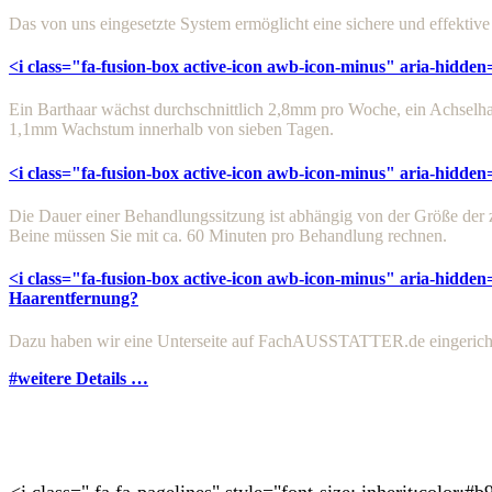
Das von uns eingesetzte System ermöglicht eine sichere und effektiv
<i class="fa-fusion-box active-icon awb-icon-minus" aria-hidden
Ein Barthaar wächst durchschnittlich 2,8mm pro Woche, ein Achsel
1,1mm Wachstum innerhalb von sieben Tagen.
<i class="fa-fusion-box active-icon awb-icon-minus" aria-hidden
Die Dauer einer Behandlungssitzung ist abhängig von der Größe der
Beine müssen Sie mit ca. 60 Minuten pro Behandlung rechnen.
<i class="fa-fusion-box active-icon awb-icon-minus" aria-hidden
Haarentfernung?
Dazu haben wir eine Unterseite auf FachAUSSTATTER.de eingerichtet
#weitere Details …
<i class=" fa fa-pagelines" style="font-size: inherit;color:#