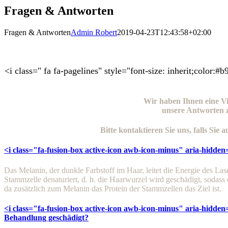
Fragen & Antworten
Fragen & Antworten
Admin Robert
2019-04-23T12:43:58+02:00
<i class=" fa fa-pagelines" style="font-size: inherit;color:#
Wir haben Ihnen eine V
unsere Antworten 
Bitte kontaktieren Sie uns, falls Sie
<i class="fa-fusion-box active-icon awb-icon-minus" aria-hidden
Das Melanin, der dunkle Farbstoff im Haar, leitet die Energie des La
Stammzelle denaturiert, d. h. die Haarwurzel wird geschädigt, soda
da zusätzlich zum Melanin das Protein der Stammzellen das Ziel ist.
<i class="fa-fusion-box active-icon awb-icon-minus" aria-hidden
Behandlung geschädigt?