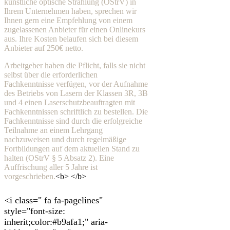
künstliche optische Strahlung (OStrV) in
Ihrem Unternehmen haben, sprechen wir
Ihnen gern eine Empfehlung von einem
zugelassenen Anbieter für einen Onlinekurs
aus. Ihre Kosten belaufen sich bei diesem
Anbieter auf 250€ netto.
Arbeitgeber haben die Pflicht, falls sie nicht
selbst über die erforderlichen
Fachkenntnisse verfügen, vor der Aufnahme
des Betriebs von Lasern der Klassen 3R, 3B
und 4 einen Laserschutzbeauftragten mit
Fachkenntnissen schriftlich zu bestellen. Die
Fachkenntnisse sind durch die erfolgreiche
Teilnahme an einem Lehrgang
nachzuweisen und durch regelmäßige
Fortbildungen auf dem aktuellen Stand zu
halten (OStrV § 5 Absatz 2). Eine
Auffrischung aller 5 Jahre ist
vorgeschrieben.
<b> </b>
<i class=" fa fa-pagelines"
style="font-size:
inherit;color:#b9afa1;" aria-