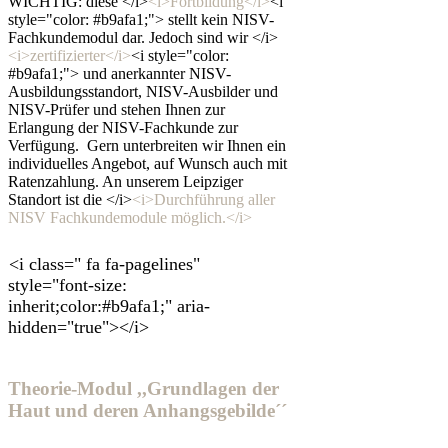
WICHTIG: diese </i>
<i>Fortbildung</i>
<i
style="color: #b9afa1;"> stellt kein NISV-
Fachkundemodul dar. Jedoch sind wir </i>
<i>zertifizierter</i>
<i style="color:
#b9afa1;"> und anerkannter NISV-
Ausbildungsstandort, NISV-Ausbilder und
NISV-Prüfer und stehen Ihnen zur
Erlangung der NISV-Fachkunde zur
Verfügung. Gern unterbreiten wir Ihnen ein
individuelles Angebot, auf Wunsch auch mit
Ratenzahlung. An unserem Leipziger
Standort ist die </i>
<i>Durchführung aller
NISV Fachkundemodule möglich.</i>
<i class=" fa fa-pagelines"
style="font-size:
inherit;color:#b9afa1;" aria-
hidden="true"></i>
Theorie-Modul ,,Grundlagen der
Haut und deren Anhangsgebilde´´