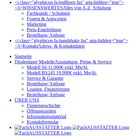
<i class="glyphicon fa-bullhorn fas" aria-hidden="true">
</i>
WISSENSWERTES
Alles von A-Z, Schulung
Fachkunde / Schulung
Fragen & Antworten
Marketing
Preis-Empfehlung
Bestellung/ Anfrage
<i class="glyphicon fa-handshake fas" aria-hidden="true">
</i>
Kontakt
Adress- & Kontaktdaten
Startseite
Diodenlaser Modelle
Ausstattung, Preise & Service
Modell S6 11.990€ exkl. MwSt.
Modell BS245 19.990€ exkl. MwSt.
Service & Garantie
Bestellung/ Anfrage
Leasing, Finanzierung
Bestellung/ Anfrage
ÜBER UNS
Firmengeschichte
Öffnungszeiten
Informationsmaterial
Kontaktformular