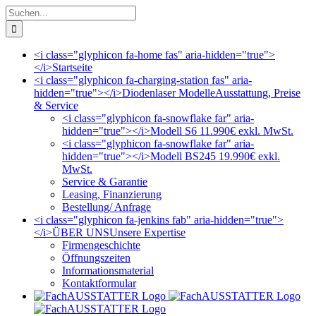
Zum
Suche
Inhalt
nach:
springen
<i class="glyphicon fa-home fas" aria-hidden="true">
</i>
Startseite
<i class="glyphicon fa-charging-station fas" aria-
hidden="true"></i>
Diodenlaser Modelle
Ausstattung, Preise
& Service
<i class="glyphicon fa-snowflake far" aria-
hidden="true"></i>
Modell S6 11.990€ exkl. MwSt.
<i class="glyphicon fa-snowflake far" aria-
hidden="true"></i>
Modell BS245 19.990€ exkl.
MwSt.
Service & Garantie
Leasing, Finanzierung
Bestellung/ Anfrage
<i class="glyphicon fa-jenkins fab" aria-hidden="true">
</i>
ÜBER UNS
Unsere Expertise
Firmengeschichte
Öffnungszeiten
Informationsmaterial
Kontaktformular