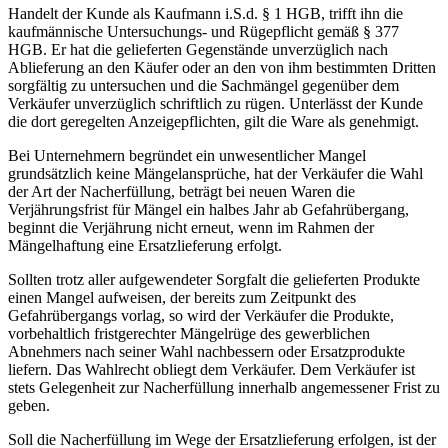
Handelt der Kunde als Kaufmann i.S.d. § 1 HGB, trifft ihn die
kaufmännische Untersuchungs- und Rügepflicht gemäß § 377
HGB. Er hat die gelieferten Gegenstände unverzüglich nach
Ablieferung an den Käufer oder an den von ihm bestimmten Dritten
sorgfältig zu untersuchen und die Sachmängel gegenüber dem
Verkäufer unverzüglich schriftlich zu rügen. Unterlässt der Kunde
die dort geregelten Anzeigepflichten, gilt die Ware als genehmigt.
Bei Unternehmern begründet ein unwesentlicher Mangel
grundsätzlich keine Mängelansprüche, hat der Verkäufer die Wahl
der Art der Nacherfüllung, beträgt bei neuen Waren die
Verjährungsfrist für Mängel ein halbes Jahr ab Gefahrübergang,
beginnt die Verjährung nicht erneut, wenn im Rahmen der
Mängelhaftung eine Ersatzlieferung erfolgt.
Sollten trotz aller aufgewendeter Sorgfalt die gelieferten Produkte
einen Mangel aufweisen, der bereits zum Zeitpunkt des
Gefahrübergangs vorlag, so wird der Verkäufer die Produkte,
vorbehaltlich fristgerechter Mängelrüge des gewerblichen
Abnehmers nach seiner Wahl nachbessern oder Ersatzprodukte
liefern. Das Wahlrecht obliegt dem Verkäufer. Dem Verkäufer ist
stets Gelegenheit zur Nacherfüllung innerhalb angemessener Frist zu
geben.
Soll die Nacherfüllung im Wege der Ersatzlieferung erfolgen, ist der