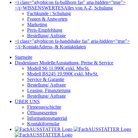
<i class="glyphicon fa-bullhorn fas" aria-hidden="true">
</i>
WISSENSWERTES
Alles von A-Z, Schulung
Fachkunde / Schulung
Fragen & Antworten
Marketing
Preis-Empfehlung
Bestellung/ Anfrage
<i class="glyphicon fa-handshake fas" aria-hidden="true">
</i>
Kontakt
Adress- & Kontaktdaten
Startseite
Diodenlaser Modelle
Ausstattung, Preise & Service
Modell S6 11.990€ exkl. MwSt.
Modell BS245 19.990€ exkl. MwSt.
Service & Garantie
Bestellung/ Anfrage
Leasing, Finanzierung
Bestellung/ Anfrage
ÜBER UNS
Firmengeschichte
Öffnungszeiten
Informationsmaterial
Kontaktformular