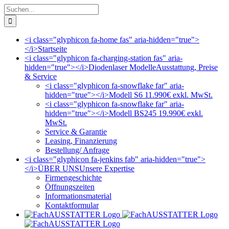
Zum
Suche
Inhalt
nach:
springen
<i class="glyphicon fa-home fas" aria-hidden="true">
</i>
Startseite
<i class="glyphicon fa-charging-station fas" aria-
hidden="true"></i>
Diodenlaser Modelle
Ausstattung, Preise
& Service
<i class="glyphicon fa-snowflake far" aria-
hidden="true"></i>
Modell S6 11.990€ exkl. MwSt.
<i class="glyphicon fa-snowflake far" aria-
hidden="true"></i>
Modell BS245 19.990€ exkl.
MwSt.
Service & Garantie
Leasing, Finanzierung
Bestellung/ Anfrage
<i class="glyphicon fa-jenkins fab" aria-hidden="true">
</i>
ÜBER UNS
Unsere Expertise
Firmengeschichte
Öffnungszeiten
Informationsmaterial
Kontaktformular