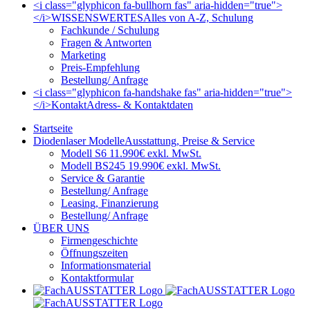
<i class="glyphicon fa-bullhorn fas" aria-hidden="true">
</i>
WISSENSWERTES
Alles von A-Z, Schulung
Fachkunde / Schulung
Fragen & Antworten
Marketing
Preis-Empfehlung
Bestellung/ Anfrage
<i class="glyphicon fa-handshake fas" aria-hidden="true">
</i>
Kontakt
Adress- & Kontaktdaten
Startseite
Diodenlaser Modelle
Ausstattung, Preise & Service
Modell S6 11.990€ exkl. MwSt.
Modell BS245 19.990€ exkl. MwSt.
Service & Garantie
Bestellung/ Anfrage
Leasing, Finanzierung
Bestellung/ Anfrage
ÜBER UNS
Firmengeschichte
Öffnungszeiten
Informationsmaterial
Kontaktformular