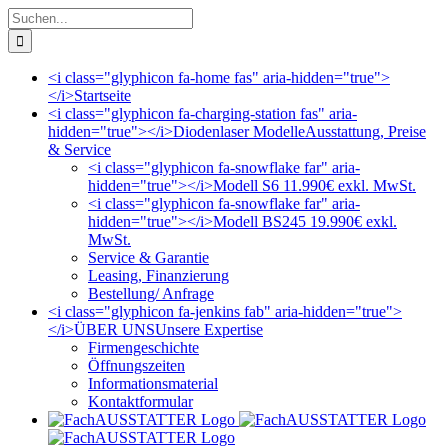
Zum
Suche
Inhalt
nach:
springen
<i class="glyphicon fa-home fas" aria-hidden="true">
</i>
Startseite
<i class="glyphicon fa-charging-station fas" aria-
hidden="true"></i>
Diodenlaser Modelle
Ausstattung, Preise
& Service
<i class="glyphicon fa-snowflake far" aria-
hidden="true"></i>
Modell S6 11.990€ exkl. MwSt.
<i class="glyphicon fa-snowflake far" aria-
hidden="true"></i>
Modell BS245 19.990€ exkl.
MwSt.
Service & Garantie
Leasing, Finanzierung
Bestellung/ Anfrage
<i class="glyphicon fa-jenkins fab" aria-hidden="true">
</i>
ÜBER UNS
Unsere Expertise
Firmengeschichte
Öffnungszeiten
Informationsmaterial
Kontaktformular