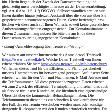
hin. Hierin liegt auch der Zweck der Datenverarbeitung und
gleichzeitig unser berechtigtes Interesse an der Datenverarbeitung,
vgl. Art. 6 Abs. 1 S. 1 f) DSGVO. Selbstverständlich erteilen wir
Ihnen darüber hinaus jederzeit Auskunft über die von uns über Sie
gespeicherten personenbezogenen Daten. Gerne berichtigen bzw.
löschen wir diese auch auf Ihren Wunsch, soweit keine gesetzlichen
Aufbewahrungspflichten entgegenstehen. Zur Kontaktaufnahme in
diesem Zusammenhang nutzen Sie bitte die am Ende dieser
Datenschutzerklärung angegebenen Kontaktdaten.
<strong>Anmeldevorgang über Treatwell</strong>
Wir nutzen auf unserer Internetseite das Anmeldetool Treatwell
(
https://www.treatwell.de/
). Welche Daten Treatwell von Ihnen
erhebt erfahren Sie hier:
https://www.treatwell.de/info/datenschutz/
.
Wir halten dieses Tool für die Effizienz und Planungssicherheit
unseres Unternehmens für hervorragend geeignet. Auf unserer Seite
erheben wir hierfür den Vor- und Nachnamen, E-Mail-Adresse und
die Telefonnummer. All diese personenbezogenen Daten erheben
wir zum Zweck der effizienten Terminplanung und sehen dies auch
als Service für unsere Kunden an, die hierdurch eine eigenständige
Übersicht über die kommenden Behandlungen haben. Die
Telefonnummern dienen uns zur schnellen Kontaktaufnahme für
den Fall, das ein Termin verschoben werden muss oder sonstige
dringende Rücksprachen mit den Kunden erforderlich werden. Die