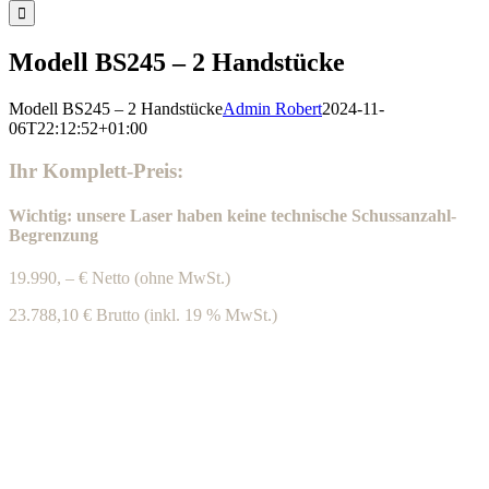
nach:
Modell BS245 – 2 Handstücke
Modell BS245 – 2 Handstücke
Admin Robert
2024-11-
06T22:12:52+01:00
Ihr Komplett-Preis:
Wichtig: unsere Laser haben keine technische Schussanzahl-
Begrenzung
19.990, – € Netto (ohne MwSt.)
23.788,10 € Brutto (inkl. 19 % MwSt.)