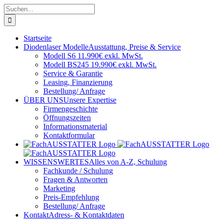
Zum
Suche
Inhalt
nach:
springen
Startseite
Diodenlaser Modelle
Ausstattung, Preise & Service
Modell S6 11.990€ exkl. MwSt.
Modell BS245 19.990€ exkl. MwSt.
Service & Garantie
Leasing, Finanzierung
Bestellung/ Anfrage
ÜBER UNS
Unsere Expertise
Firmengeschichte
Öffnungszeiten
Informationsmaterial
Kontaktformular
WISSENSWERTES
Alles von A-Z, Schulung
Fachkunde / Schulung
Fragen & Antworten
Marketing
Preis-Empfehlung
Bestellung/ Anfrage
Kontakt
Adress- & Kontaktdaten