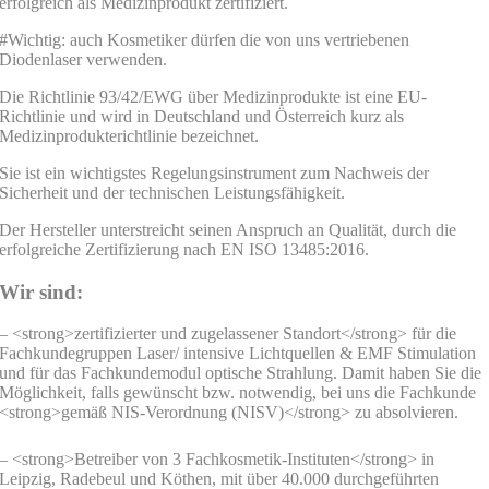
erfolgreich als Medizinprodukt zertifiziert.
#Wichtig: auch Kosmetiker dürfen die von uns vertriebenen
Diodenlaser verwenden.
Die Richtlinie 93/42/EWG über Medizinprodukte ist eine EU-
Richtlinie und wird in Deutschland und Österreich kurz als
Medizinprodukterichtlinie bezeichnet.
Sie ist ein wichtigstes Regelungsinstrument zum Nachweis der
Sicherheit und der technischen Leistungsfähigkeit.
Der Hersteller unterstreicht seinen Anspruch an Qualität, durch die
erfolgreiche Zertifizierung nach EN ISO 13485:2016.
Wir sind:
– <strong>zertifizierter und zugelassener Standort</strong> für die
Fachkundegruppen Laser/ intensive Lichtquellen & EMF Stimulation
und für das Fachkundemodul optische Strahlung. Damit haben Sie die
Möglichkeit, falls gewünscht bzw. notwendig, bei uns die Fachkunde
<strong>gemäß NIS-Verordnung (NISV)</strong> zu absolvieren.
– <strong>Betreiber von 3 Fachkosmetik-Instituten</strong> in
Leipzig, Radebeul und Köthen, mit über 40.000 durchgeführten