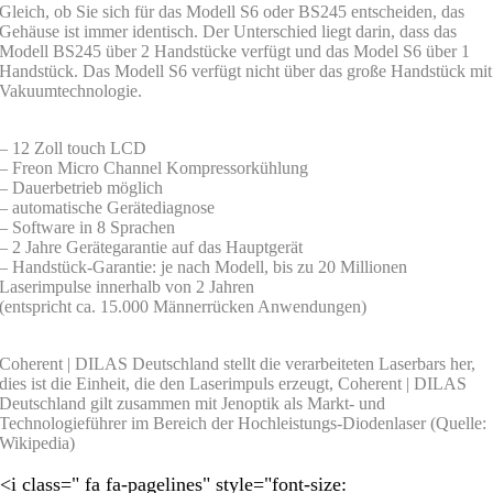
Gleich, ob Sie sich für das Modell S6 oder BS245 entscheiden, das
Gehäuse ist immer identisch. Der Unterschied liegt darin, dass das
Modell BS245 über 2 Handstücke verfügt und das Model S6 über 1
Handstück. Das Modell S6 verfügt nicht über das große Handstück mit
Vakuumtechnologie.
– 12 Zoll touch LCD
– Freon Micro Channel Kompressorkühlung
– Dauerbetrieb möglich
– automatische Gerätediagnose
– Software in 8 Sprachen
– 2 Jahre Gerätegarantie auf das Hauptgerät
– Handstück-Garantie: je nach Modell, bis zu 20 Millionen
Laserimpulse innerhalb von 2 Jahren
(entspricht ca. 15.000 Männerrücken Anwendungen)
Coherent | DILAS Deutschland stellt die verarbeiteten Laserbars her,
dies ist die Einheit, die den Laserimpuls erzeugt, Coherent | DILAS
Deutschland gilt zusammen mit Jenoptik als Markt- und
Technologieführer im Bereich der Hochleistungs-Diodenlaser (Quelle:
Wikipedia)
<i class=" fa fa-pagelines" style="font-size: