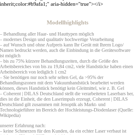
inherit;color:#b9afa1;" aria-hidden="true"></i>
Modellhighlights
– Behandlung aller Haar- und Hauttypen möglich
– modernes Design und qualitativ hochwertige Verarbeitung
– auf Wunsch und ohne Aufpreis kann Ihr Gerät mit Ihrem Logo/
Namen bedruckt werden, auch die Einbindung in die Gerätesoftware
ist möglich
– bis zu 75% kürzere Behandlungszeiten, durch die Größe des
Arbeitsbereiches von bis zu 19,84 cm2, viele Handstücke haben einen
Arbeitsbereich von lediglich 1 cm2
– Sie benötigen nur noch sehr selten Gel, da >95% der
Behandlungszonen mit dem Vakuumhandstück bearbeitet werden
können, dieses Handstück benötigt kein Gleitmittel, wie z. B. Gel
– Coherent | DILAS Deutschland stellt die verarbeiteten Laserbars her,
dies ist die Einheit, die den Laserimpuls erzeugt, Coherent | DILAS
Deutschland gilt zusammen mit Jenoptik als Markt- und
Technologieführer im Bereich der Hochleistungs-Diodenlaser (Quelle:
Wikipedia)
unserer Erfahrung nach:
– keine Schmerzen für den Kunden, da ein echter Laser verbaut ist