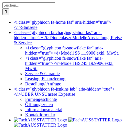
Zum
Suche
Inhalt
nach:
springen
<i class="glyphicon fa-home fas" aria-hidden="true">
</i>
Startseite
<i class="glyphicon fa-charging-station fas" aria-
hidden="true"></i>
Diodenlaser Modelle
Ausstattung, Preise
& Service
<i class="glyphicon fa-snowflake far" aria-
hidden="true"></i>
Modell S6 11.990€ exkl. MwSt.
<i class="glyphicon fa-snowflake far" aria-
hidden="true"></i>
Modell BS245 19.990€ exkl.
MwSt.
Service & Garantie
Leasing, Finanzierung
Bestellung/ Anfrage
<i class="glyphicon fa-jenkins fab" aria-hidden="true">
</i>
ÜBER UNS
Unsere Expertise
Firmengeschichte
Öffnungszeiten
Informationsmaterial
Kontaktformular