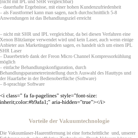
(nicht mit IPL und SHR vergleichbar)
– dauerhafte Ergebnisse, mit einer hohen Kundenzufriedenheit
– als Faustformel kann man sagen, nach durchschnittlich 5-8
Anwendungen ist das Behandlungsziel erreicht
– nicht mit SHR und IPL vergleichbar, da bei diesen Verfahren eine
Xenon Blitzlampe verwendet wird und kein Laser, auch wenn einige
Anbieter aus Marketinggründen sagen, es handelt sich um einen IPL
SHR Laser
– Dauerbetrieb dank der Freon Micro Channel Kompressorkühlung
möglich
– einfache Behandlungskonfiguration, durch
Behandlungsparametereinstellung durch Auswahl des Hauttyps und
der Haarfarbe in der Bedienoberfläche (Software)
– 8-sprachige Software
<i class=" fa fa-pagelines" style="font-size:
inherit;color:#b9afa1;" aria-hidden="true"></i>
Vorteile der Vakuumtechnologie
Die Vakuumlaser-Haarentfernung ist eine fortschrittliche und, unserer