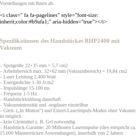
Vorstellungen mit Ihnen ab.
<i class=" fa fa-pagelines" style="font-size:
inherit;color:#b9afa1;" aria-hidden="true"></i>
Spezifikationen des Handstückes BHP2400 mit
Vakuum
– Spotgröße 22×35 mm = 5,7 cm2
– Arbeitsbereich max. 32×62 mm (Vakuumbereich) = 19,84 cm2
– Laser Leistung 2.400 Watt
– Energiedichte 1-30 J/cm2
– Impulslänge 15-100 ms
– Frequenz 1-5 Hz
– Handstückkühlung dauerhaft
– Vakuumintensität und -sogdauer einstellbar
– Gleit- („In Motion“) und Einzel-Laserimpuls-Modus ohne Vakuum
ist möglich
– kein Gleitmittel z. B. Gel notwendig
– Handstück-Garantie: 20 Millionen Laserimpulse (dies entspricht ca.
15.000 Männerrücken Anwendungen), innerhalb von 2 Jahren