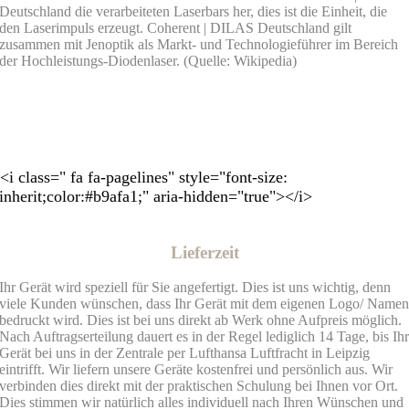
Deutschland die verarbeiteten Laserbars her, dies ist die Einheit, die
den Laserimpuls erzeugt. Coherent | DILAS Deutschland gilt
zusammen mit Jenoptik als Markt- und Technologieführer im Bereich
der Hochleistungs-Diodenlaser. (Quelle: Wikipedia)
<i class=" fa fa-pagelines" style="font-size:
inherit;color:#b9afa1;" aria-hidden="true"></i>
Lieferzeit
Ihr Gerät wird speziell für Sie angefertigt. Dies ist uns wichtig, denn
viele Kunden wünschen, dass Ihr Gerät mit dem eigenen Logo/ Name
bedruckt wird. Dies ist bei uns direkt ab Werk ohne Aufpreis möglich.
Nach Auftragserteilung dauert es in der Regel lediglich 14 Tage, bis Ih
Gerät bei uns in der Zentrale per Lufthansa Luftfracht in Leipzig
eintrifft. Wir liefern unsere Geräte kostenfrei und persönlich aus. Wir
verbinden dies direkt mit der praktischen Schulung bei Ihnen vor Ort.
Dies stimmen wir natürlich alles individuell nach Ihren Wünschen und