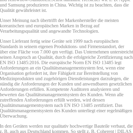
und Samsung produzieren in China. Wichtig ist zu beachten, dass die
Qualität gewährleistet ist.
Unser Meinung nach übertrifft der Markenhersteller die meisten
koreanischen und europäischen Marken in Bezug auf
Verarbeitungsqualität und angewandte Technologien.
Unser Lieferant fertig seine Geräte seit 1999 nach europäischen
Standards in seinem eigenen Produktions- und Firmenstandort, der
über eine Fläche von 7.000 qm verfügt. Das Unternehmen unterstreich
seinen Anspruch an Qualität, durch die erfolgreiche Zertifizierung nach
EN ISO
13485:2016. Die europäische Norm EN ISO 13485 legt
Anforderungen an ein Qualitätsmanagementsystem fest, wenn eine
Organisation gefordert ist, ihre Fähigkeit zur Bereitstellung von
Medizinprodukten und zugehörigen Dienstleistungen darzulegen, die
ständig die Anforderungen der Kunden und anwendbaren gesetzlichen
Anforderungen erfüllen. Kompetente Auditoren analysieren und
bewerten das Qualitätsmanagementsystem des Kunden. Wenn alle
zutreffenden Anforderungen erfüllt werden, wird dessen
Qualitätsmanagementsystem nach EN ISO 13485 zertifiziert. Das
Qualitätsmanagementsystem des Kunden unterliegt einer regelmäßigen
Überwachung.
In den Geräten werden nur qualitativ hochwertige Bauteile verbaut, die
z. B. auch aus Deutschland kommen. So stellt z. B. Coherent | DILAS