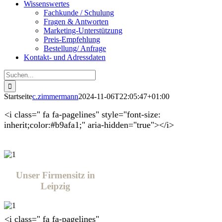
Wissenswertes
Fachkunde / Schulung
Fragen & Antworten
Marketing-Unterstützung
Preis-Empfehlung
Bestellung/ Anfrage
Kontakt- und Adressdaten
Suche
nach:
Startseite
c.zimmermann
2024-11-06T22:05:47+01:00
<i class=" fa fa-pagelines" style="font-size:
inherit;color:#b9afa1;" aria-hidden="true"></i>
Unser Firmensitz in
Leipzig
<i class=" fa fa-pagelines"