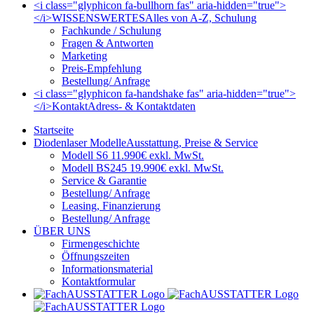
<i class="glyphicon fa-bullhorn fas" aria-hidden="true">
</i>
WISSENSWERTES
Alles von A-Z, Schulung
Fachkunde / Schulung
Fragen & Antworten
Marketing
Preis-Empfehlung
Bestellung/ Anfrage
<i class="glyphicon fa-handshake fas" aria-hidden="true">
</i>
Kontakt
Adress- & Kontaktdaten
Startseite
Diodenlaser Modelle
Ausstattung, Preise & Service
Modell S6 11.990€ exkl. MwSt.
Modell BS245 19.990€ exkl. MwSt.
Service & Garantie
Bestellung/ Anfrage
Leasing, Finanzierung
Bestellung/ Anfrage
ÜBER UNS
Firmengeschichte
Öffnungszeiten
Informationsmaterial
Kontaktformular