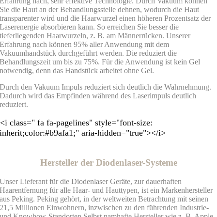
Erfahrung nach, sehr effektive Technologie. Durch Vakuum können
Sie die Haut an der Behandlungsstelle dehnen, wodurch die Haut
transparenter wird und die Haarwurzel einen höheren Prozentsatz der
Laserenergie absorbieren kann. So erreichen Sie besser die
tieferliegenden Haarwurzeln, z. B. am Männerrücken. Unserer
Erfahrung nach können 95% aller Anwendung mit dem
Vakuumhandstück durchgeführt werden. Die reduziert die
Behandlungszeit um bis zu 75%. Für die Anwendung ist kein Gel
notwendig, denn das Handstück arbeitet ohne Gel.
Durch den Vakuum Impuls reduziert sich deutlich die Wahrnehmung.
Dadurch wird das Empfinden während des Laserimpuls deutlich
reduziert.
<i class=" fa fa-pagelines" style="font-size:
inherit;color:#b9afa1;" aria-hidden="true"></i>
Hersteller der Diodenlaser-Systeme
Unser Lieferant für die Diodenlaser Geräte, zur dauerhaften
Haarentfernung für alle Haar- und Hauttypen, ist ein Markenhersteller
aus Peking. Peking gehört, in der weltweiten Betrachtung mit seinen
21,5 Millionen Einwohnern, inzwischen zu den führenden Industrie-
und Knowhow-Standorten.Selbst namhafte Hersteller wie z. B. Apple