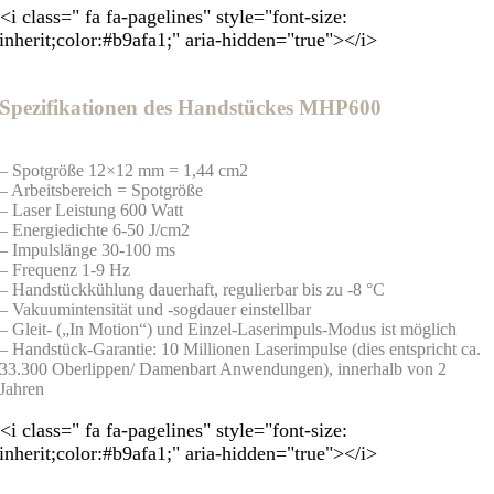
<i class=" fa fa-pagelines" style="font-size:
inherit;color:#b9afa1;" aria-hidden="true"></i>
Spezifikationen des Handstückes MHP600
– Spotgröße 12×12 mm = 1,44 cm2
– Arbeitsbereich = Spotgröße
– Laser Leistung 600 Watt
– Energiedichte 6-50 J/cm2
– Impulslänge 30-100 ms
– Frequenz 1-9 Hz
– Handstückkühlung dauerhaft, regulierbar bis zu -8 °C
– Vakuumintensität und -sogdauer einstellbar
– Gleit- („In Motion“) und Einzel-Laserimpuls-Modus ist möglich
– Handstück-Garantie: 10 Millionen Laserimpulse (dies entspricht ca.
33.300 Oberlippen/ Damenbart Anwendungen), innerhalb von 2
Jahren
<i class=" fa fa-pagelines" style="font-size:
inherit;color:#b9afa1;" aria-hidden="true"></i>